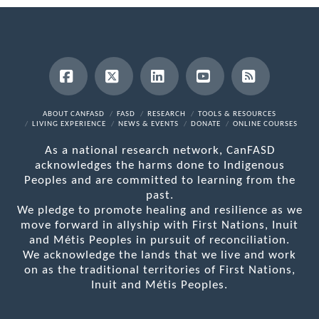
Facebook
X
LinkedIn
YouTube
RSS
ABOUT CANFASD
FASD
RESEARCH
TOOLS & RESOURCES
LIVING EXPERIENCE
NEWS & EVENTS
DONATE
ONLINE COURSES
As a national research network, CanFASD
acknowledges the harms done to Indigenous
Peoples and are committed to learning from the
past.
We pledge to promote healing and resilience as we
move forward in allyship with First Nations, Inuit
and Métis Peoples in pursuit of reconciliation.
We acknowledge the lands that we live and work
on as the traditional territories of First Nations,
Inuit and Métis Peoples.