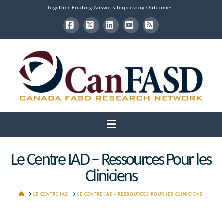
Together Finding Answers Improving Outcomes.
Facebook
X
LinkedIn
YouTube
RSS
Navigation
Le Centre IAD – Ressources Pour les
Cliniciens
HOME
LE CENTRE IAD
LE CENTRE IAD - RESSOURCES POUR LES CLINICIENS