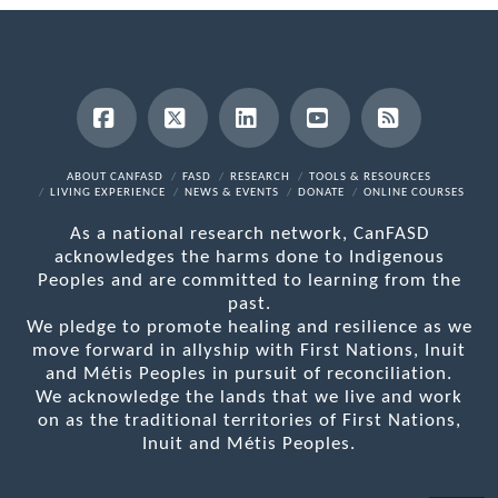
Facebook
X
LinkedIn
YouTube
RSS
ABOUT CANFASD
FASD
RESEARCH
TOOLS & RESOURCES
LIVING EXPERIENCE
NEWS & EVENTS
DONATE
ONLINE COURSES
As a national research network, CanFASD
acknowledges the harms done to Indigenous
Peoples and are committed to learning from the
past.
We pledge to promote healing and resilience as we
move forward in allyship with First Nations, Inuit
and Métis Peoples in pursuit of reconciliation.
We acknowledge the lands that we live and work
on as the traditional territories of First Nations,
Inuit and Métis Peoples.