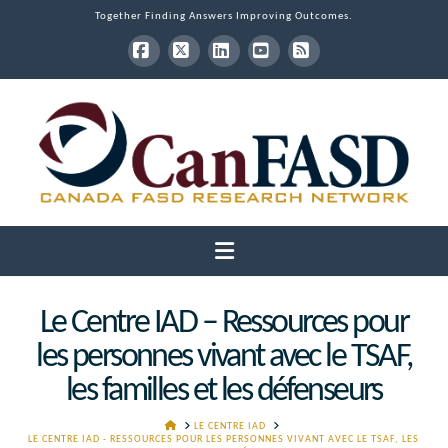
Together Finding Answers Improving Outcomes.
Facebook
X
LinkedIn
YouTube
RSS
Navigation
Le Centre IAD – Ressources pour
les personnes vivant avec le TSAF,
les familles et les défenseurs
HOME
LE CENTRE IAD
LE CENTRE IAD - RESSOURCES POUR LES PERSONNES VIVANT AVEC LE TSAF, LES